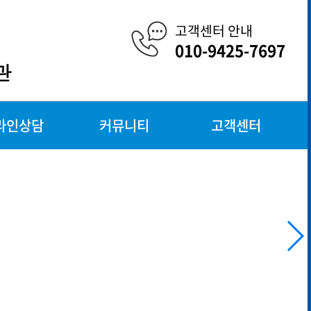
고객센터 안내
010-9425-7697
라인상담
커뮤니티
고객센터
의
포토갤러리
공지사항
정비문의
동영상 자료실
자주묻는질문
의
수강후기
이용약관
언론보도
개인정보처리방침