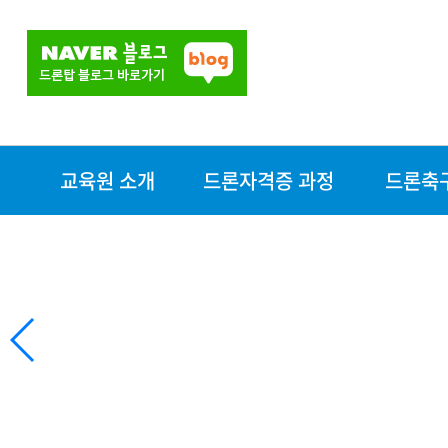
교육원 소개
드론자격증 과정
드론축
교육원소개
자격증 과정
대전드론축
장비현황
- 드론조종자자격증
찾아오시는길
- 지도조종자(교관)
과정
- 실기평가조종자 과
정
- 드론축구자격증
조립/정비교육