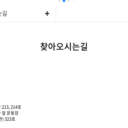
는길
찾아오시는길
13, 214호
 앞 운동장
) 323호