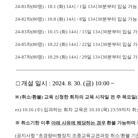
24-81
차
(80
명
) : 10.1 (
화
) 14
시
/ 1
일
13
시
30
분부터 입실 가
24-82
차
(80
명
) : 10.8 (
화
) 14
시
/ 8
일
13
시
30
분부터 입실 가
24-83
차
(80
명
) : 10.15 (
화
) 14
시
/ 15
일
13
시
30
분부터 입실 
24-85
차
(80
명
) : 10.22 (
화
) 14
시
/ 22
일
13
시
30
분부터 입실 
24-87
차
(80
명
) : 10.29 (
화
) 14
시
/ 29
일
13
시
30
분부터 입실 
-----------------------------------------------------------------------------
□
개설 일시
: 2024. 8. 30. (
금
) 10:00 ~
※
(
취소
/
환불
)
교육 신청한 회차의 교육 시작일 전 주 목요일
(
ex) 10.16 (
수
)
입과하는 회차 교육은
10.10 (
목
) 23:59
까지 취
※
취소기한 이후
아래 사유에 해당하는 경우
환불 가능하며 
(
공지사항
“
초경량비행장치 조종교육교관과정 취소
/
환불 기