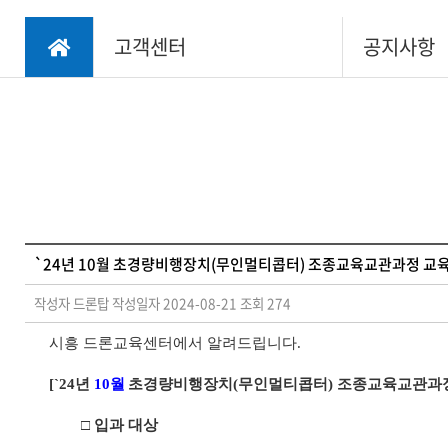
조립/정비교육
고객센터
공지사항
- 산업용드론 조
립/정비
- 드론축구 조립/
정비
`24년 10월 초경량비행장치(무인멀티콥터) 조종교육교관과정 교육
작성자 드론탑
작성일자 2024-08-21
조회 274
시흥 드론교육센터에서 알려드립니다
.
[`24
년
10
월
초경량비행장치
(
무인멀티콥터
)
조종교육교관과
□
입과 대상