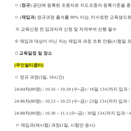
ㅇ
(
정규
)
공단에 등록된 조종자로 지도조종자 등록기준을 충
ㅇ
(
재입과
)
정규과정 출석률
90%
이상
,
미수료한 교육생으
※
교육신청 전 입과자격 신청 및 자격부여 선행 필수
※
재입과 대상이 아닌 자는 재입과 과정 조회 안됨
(
시험일 
□
교육일정 및 장소
[
무인멀티콥터
]
ㅇ 정규 과정
(3
일
, 18
시간
)
24-84
차
(80
명
) : 10.16 ~ 10.18 (
수
~
금
) / 16
일
13
시까지 입과
/
24-86
차
(80
명
) : 10.23 ~ 10.25 (
수
~
금
)
/ 23
일
13
시까지 입과
/
24-88
차
(80
명
) : 10.30 ~ 11.1 (
수
~
금
) / 30
일
13
시까지 입과
/
ㅇ 재입과
(
재시험
)
과정
(1
일
,
시험만 응시
)