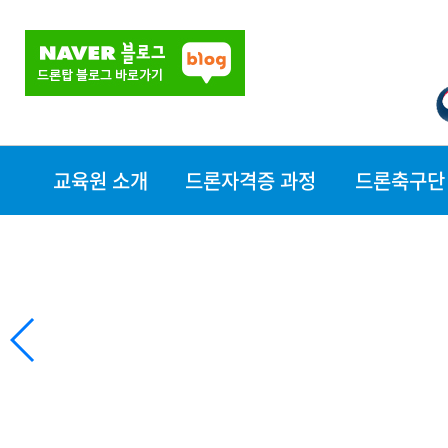
교육원 소개
드론자격증 과정
드론축구단
교육원소개
자격증 과정
대전드론축구단
장비현황
- 드론조종자자격
찾아오시는길
증
- 지도조종자(교
관)과정
- 실기평가조종자
과정
- 드론축구자격증