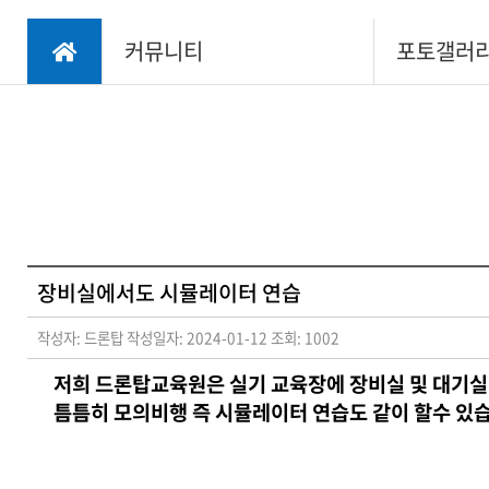
조립/정비교육
커뮤니티
포토갤러
- 산업용드론 조
립/정비
- 드론축구 조립/
정비
장비실에서도 시뮬레이터 연습
작성자: 드론탑
작성일자: 2024-01-12
조회: 1002
저희 드론탑교육원은 실기 교육장에 장비실 및 대기
틈틈히 모의비행 즉 시뮬레이터 연습도 같이 할수 있