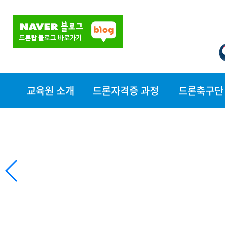
교육원 소개
드론자격증 과정
드론축구단
교육원소개
자격증 과정
대전드론축구단
장비현황
- 드론조종자자격
찾아오시는길
증
- 지도조종자(교
관)과정
- 실기평가조종자
과정
- 드론축구자격증